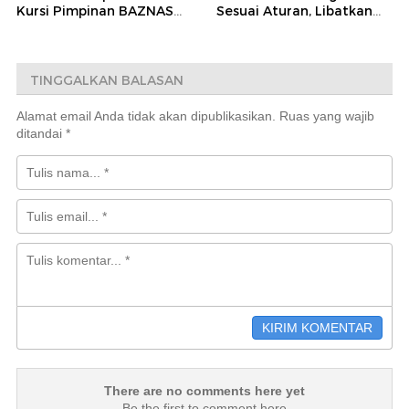
Kursi Pimpinan BAZNAS
Sesuai Aturan, Libatkan
Enrekang 2026–2031
Teknisi dan
Pendampingan Kejaksaan
TINGGALKAN BALASAN
Alamat email Anda tidak akan dipublikasikan.
Ruas yang wajib
ditandai
*
There are no comments here yet
Be the first to comment here