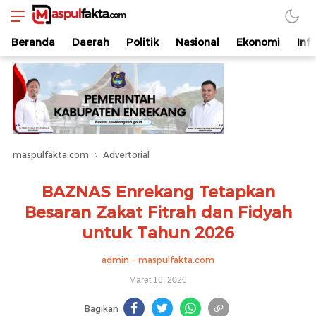
maspulfakta.com
Lokal Mendunia
Beranda
Daerah
Politik
Nasional
Ekonomi
Inf
maspulfakta.com
Advertorial
BAZNAS Enrekang Tetapkan
Besaran Zakat Fitrah dan Fidyah
untuk Tahun 2026
admin - maspulfakta.com
Maret 16, 2026
Bagikan