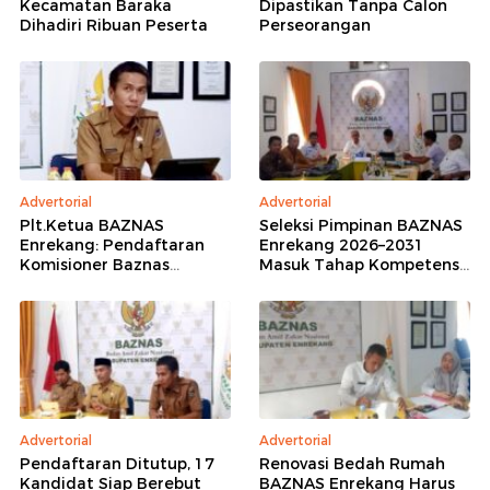
Kecamatan Baraka
Dipastikan Tanpa Calon
Dihadiri Ribuan Peserta
Perseorangan
Advertorial
Advertorial
Plt.Ketua BAZNAS
Seleksi Pimpinan BAZNAS
Enrekang: Pendaftaran
Enrekang 2026–2031
Komisioner Baznas
Masuk Tahap Kompetensi,
Enrekang Periode 2026-
16 Peserta Lolos
2031 Ditutup
Administrasi
Advertorial
Advertorial
Pendaftaran Ditutup, 17
Renovasi Bedah Rumah
Kandidat Siap Berebut
BAZNAS Enrekang Harus