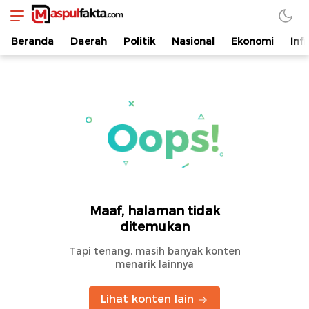
maspulfakta.com
Lokal Mendunia
Beranda
Daerah
Politik
Nasional
Ekonomi
Inf
Maaf, halaman tidak
ditemukan
Tapi tenang, masih banyak konten
menarik lainnya
Lihat konten lain