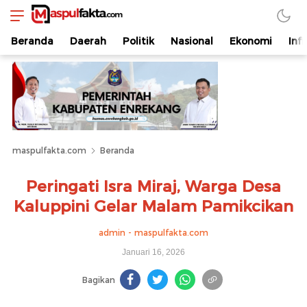
maspulfakta.com
Lokal Mendunia
Beranda
Daerah
Politik
Nasional
Ekonomi
Inf
maspulfakta.com
Beranda
Peringati Isra Miraj, Warga Desa
Kaluppini Gelar Malam Pamikcikan
admin - maspulfakta.com
Januari 16, 2026
Bagikan