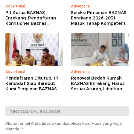
Advertorial
Advertorial
Plt.Ketua BAZNAS
Seleksi Pimpinan BAZNAS
Enrekang: Pendaftaran
Enrekang 2026–2031
Komisioner Baznas
Masuk Tahap Kompetensi,
Enrekang Periode 2026-
16 Peserta Lolos
2031 Ditutup
Administrasi
Advertorial
Advertorial
Pendaftaran Ditutup, 17
Renovasi Bedah Rumah
Kandidat Siap Berebut
BAZNAS Enrekang Harus
Kursi Pimpinan BAZNAS
Sesuai Aturan, Libatkan
Enrekang 2026–2031
Teknisi dan
Pendampingan Kejaksaan
TINGGALKAN BALASAN
Alamat email Anda tidak akan dipublikasikan.
Ruas yang wajib
ditandai
*