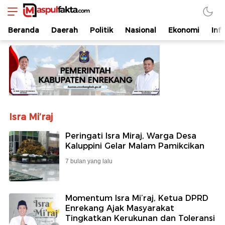
maspulfakta.com
Lokal Mendunia
Beranda
Daerah
Politik
Nasional
Ekonomi
Inf
Isra Mi’raj
Peringati Isra Miraj, Warga Desa
Kaluppini Gelar Malam Pamikcikan
7 bulan yang lalu
Momentum Isra Mi’raj, Ketua DPRD
Enrekang Ajak Masyarakat
Tingkatkan Kerukunan dan Toleransi