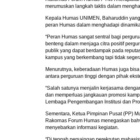
merumuskan langkah taktis dalam menghad
Kepala Humas UNIMEN, Baharuddin yang h
peran Humas dalam menghadapi dinamika ya
“Peran Humas sangat sentral bagi perguru
benteng dalam menjaga citra positif pergur
publik yang dapat berdampak pada reputas
kampus yang berkembang tapi tidak segera
Menurutnya, keberadaan Humas juga bisa
antara perguruan tinggi dengan pihak ekste
“Salah satunya menjalin kerjasama deng
dan memperluas jangkauan promosi kampu
Lembaga Pengembangan Institusi dan Pr
Sementara, Ketua Pimpinan Pusat (PP) M
Rakornas Forum Humas menegaskan bahwa
menyebarkan informasi kegiatan.
“Di tengah persaingan perekrutan mahasis