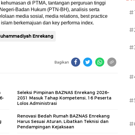
i kehumasan di PTMA, tantangan perguruan tinggi
 Negeri-Badan Hukum (PTN-BH), analisis serta
#
laan media sosial, media relations, best practice
 islam berkemajuan dan key performa index.
#
 Muhammadiyah Enrekang
#
Bagikan
#
n
Seleksi Pimpinan BAZNAS Enrekang 2026–
6-
2031 Masuk Tahap Kompetensi, 16 Peserta
#
Lolos Administrasi
Renovasi Bedah Rumah BAZNAS Enrekang
g
Harus Sesuai Aturan, Libatkan Teknisi dan
#
Pendampingan Kejaksaan