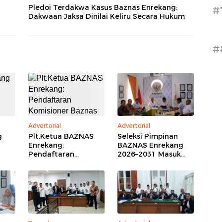
Pledoi Terdakwa Kasus Baznas Enrekang:
#
Dakwaan Jaksa Dinilai Keliru Secara Hukum
#
Advertorial
Advertorial
g
Plt.Ketua BAZNAS
Seleksi Pimpinan
Enrekang:
BAZNAS Enrekang
Pendaftaran
2026–2031 Masuk
Komisioner Baznas
Tahap Kompetensi,
Enrekang Periode
16 Peserta Lolos
2026-2031 Ditutup
Administrasi