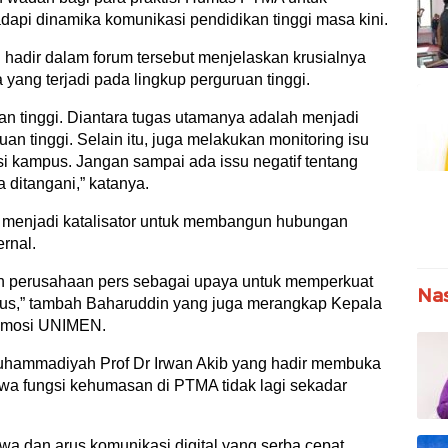
api dinamika komunikasi pendidikan tinggi masa kini.
adir dalam forum tersebut menjelaskan krusialnya
ng terjadi pada lingkup perguruan tinggi.
an tinggi. Diantara tugas utamanya adalah menjadi
uan tinggi. Selain itu, juga melakukan monitoring isu
i kampus. Jangan sampai ada issu negatif tentang
 ditangani,” katanya.
 menjadi katalisator untuk membangun hubungan
rnal.
an perusahaan pers sebagai upaya untuk memperkuat
Nas
s,” tambah Baharuddin yang juga merangkap Kepala
omosi UNIMEN.
uhammadiyah Prof Dr Irwan Akib yang hadir membuka
 fungsi kehumasan di PTMA tidak lagi sekadar
wa dan arus komunikasi digital yang serba cepat,