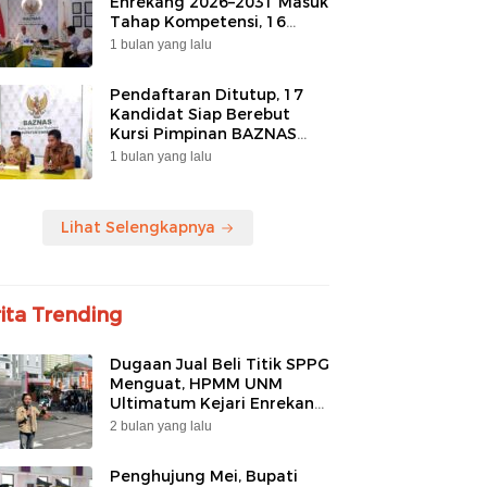
Enrekang 2026–2031 Masuk
Tahap Kompetensi, 16
Peserta Lolos Administrasi
1 bulan yang lalu
Pendaftaran Ditutup, 17
Kandidat Siap Berebut
Kursi Pimpinan BAZNAS
Enrekang 2026–2031
1 bulan yang lalu
Lihat Selengkapnya
ita Trending
Dugaan Jual Beli Titik SPPG
Menguat, HPMM UNM
Ultimatum Kejari Enrekang
Tak Tutup Mata
2 bulan yang lalu
Penghujung Mei, Bupati