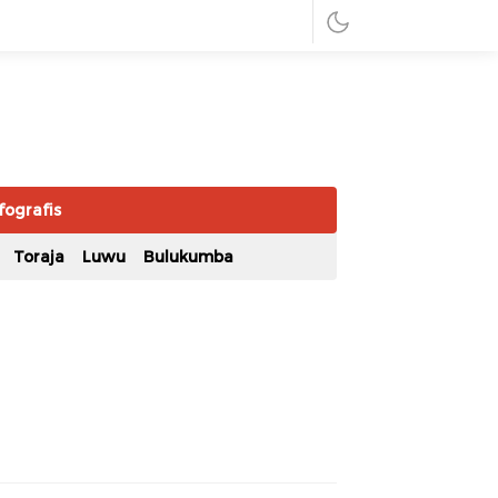
fografis
Toraja
Luwu
Bulukumba