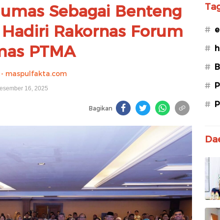
Humas Sebagai Benteng
Ta
N Hadiri Rakornas Forum
#
e
as PTMA
#
h
#
B
- maspulfakta.com
#
P
esember 16, 2025
#
P
Bagikan
Da