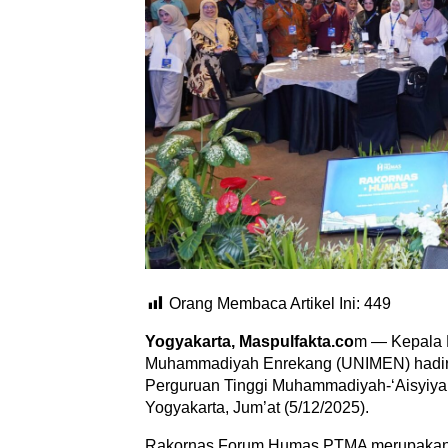
Orang Membaca Artikel Ini:
449
Yogyakarta, Maspulfakta.co
m — Kepala 
Muhammadiyah Enrekang (UNIMEN) hadiri
Perguruan Tinggi Muhammadiyah-‘Aisyiya
Yogyakarta, Jum’at (5/12/2025).
Rakornas Forum Humas PTMA merupakan w