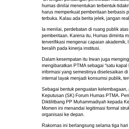
humas dinilai menentukan terbentuk-tidakn
harus memperkuat pemberitaan berbasis pre
terbuka. Kalau ada berita jelek, jangan rea
Ia menilai, perdebatan di ruang publik ata
pemberitaan. Karena itu, Humas diminta 
terverifikasi mengenai capaian akademik,
beralih pada kinerja institusi.
Dalam kesempatan itu Irwan juga mengingat
mengibaratkan PTMA sebagai “satu kapal b
informasi yang semestinya diselesaikan di 
internal layak menjadi konsumsi publik, t
Sebagai bentuk penguatan kelembagaan, a
Keputusan (SK) Forum Humas PTMA. Penyer
Diktilitbang PP Muhammadiyah kepada Ke
Momen ini menandai legitimasi formal s
organisasi ke depan.
Rakornas ini berlangsung selama tiga ha