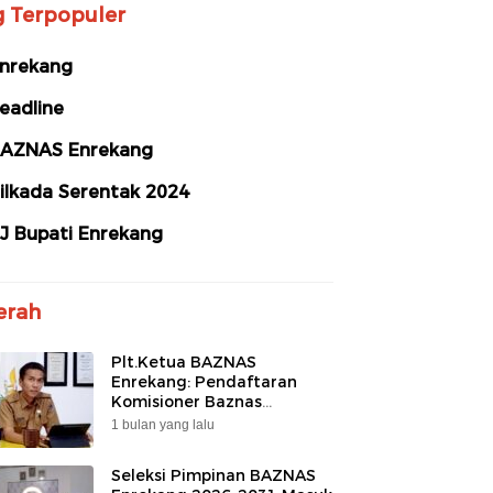
g Terpopuler
nrekang
eadline
AZNAS Enrekang
ilkada Serentak 2024
J Bupati Enrekang
erah
Plt.Ketua BAZNAS
Enrekang: Pendaftaran
Komisioner Baznas
Enrekang Periode 2026-
1 bulan yang lalu
2031 Ditutup
Seleksi Pimpinan BAZNAS