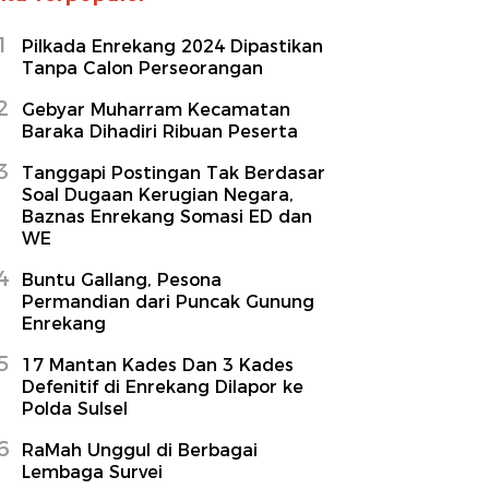
1
Pilkada Enrekang 2024 Dipastikan
Tanpa Calon Perseorangan
2
Gebyar Muharram Kecamatan
Baraka Dihadiri Ribuan Peserta
3
Tanggapi Postingan Tak Berdasar
Soal Dugaan Kerugian Negara,
Baznas Enrekang Somasi ED dan
WE
4
Buntu Gallang, Pesona
Permandian dari Puncak Gunung
Enrekang
5
17 Mantan Kades Dan 3 Kades
Defenitif di Enrekang Dilapor ke
Polda Sulsel
6
RaMah Unggul di Berbagai
Lembaga Survei