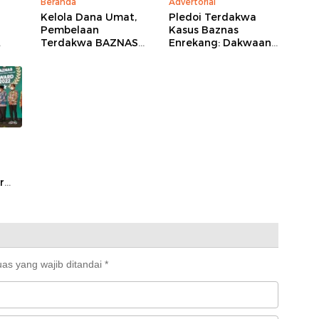
Beranda
Advertorial
Kelola Dana Umat,
Pledoi Terdakwa
Pembelaan
Kasus Baznas
Terdakwa BAZNAS
Enrekang: Dakwaan
Enrekang Tegaskan
Jaksa Dinilai Keliru
 dan
Tak Ada Kerugian
Secara Hukum
Negara
r
ng
as yang wajib ditandai
*