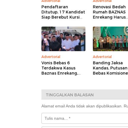
Advertorial
Advertorial
Pendaftaran
Renovasi Bedah
Ditutup, 17 Kandidat
Rumah BAZNAS
Siap Berebut Kursi
Enrekang Harus
Pimpinan BAZNAS
Sesuai Aturan,
Enrekang 2026–2031
Libatkan Teknisi
Pendampingan
Kejaksaan
Advertorial
Advertorial
Vonis Bebas 6
Banding Jaksa
Terdakwa Kasus
Kandas, Putusan
Baznas Enrekang,
Bebas Komisione
Kuasa Hukum Desak
BAZNAS Enreka
Kejagung dan Komisi
Makin Kokoh
III Eksaminasi
Pelapor-Penyidik
TINGGALKAN BALASAN
Alamat email Anda tidak akan dipublikasikan.
Ru