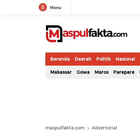
Menu
maspulfakta.com
Lokal Mendunia
Beranda
Daerah
Politik
Nasional
Makassar
Gowa
Maros
Parepare
maspulfakta.com
Advertorial