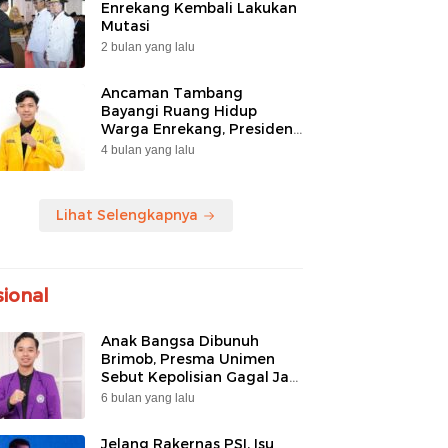
Enrekang Kembali Lakukan
Mutasi
2 bulan yang lalu
Ancaman Tambang
Bayangi Ruang Hidup
Warga Enrekang, Presiden
BEM FIP UNM Angkat
4 bulan yang lalu
Bicara
Lihat Selengkapnya
ional
Anak Bangsa Dibunuh
Brimob, Presma Unimen
Sebut Kepolisian Gagal Jadi
Pengayom
6 bulan yang lalu
Jelang Rakernas PSI, Isu