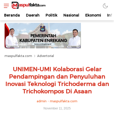
maspulfakta.com
Lokal Mendunia
Beranda
Daerah
Politik
Nasional
Ekonomi
Inf
maspulfakta.com
Advertorial
UNIMEN-UMI Kolaborasi Gelar
Pendampingan dan Penyuluhan
Inovasi Teknologi Trichoderma dan
Trichokompos Di Asaan
admin - maspulfakta.com
November 11, 2025