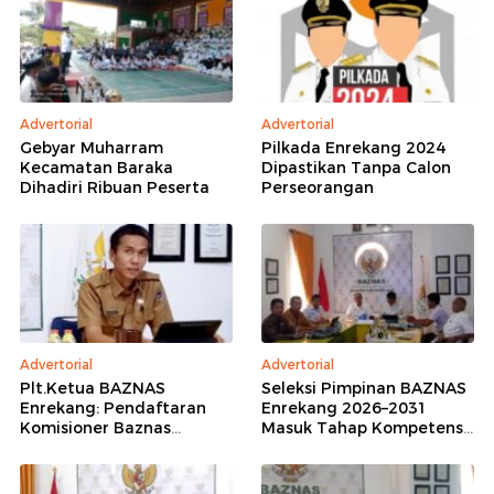
Advertorial
Advertorial
Gebyar Muharram
Pilkada Enrekang 2024
Kecamatan Baraka
Dipastikan Tanpa Calon
Dihadiri Ribuan Peserta
Perseorangan
Advertorial
Advertorial
Plt.Ketua BAZNAS
Seleksi Pimpinan BAZNAS
Enrekang: Pendaftaran
Enrekang 2026–2031
Komisioner Baznas
Masuk Tahap Kompetensi,
Enrekang Periode 2026-
16 Peserta Lolos
2031 Ditutup
Administrasi