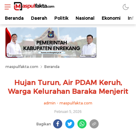
maspulfakta.com
Lokal Mendunia
Beranda
Daerah
Politik
Nasional
Ekonomi
Inf
maspulfakta.com
Beranda
Hujan Turun, Air PDAM Keruh,
Warga Kelurahan Baraka Menjerit
admin - maspulfakta.com
Februari 5, 2026
Bagikan