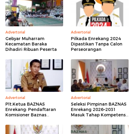
Advertorial
Advertorial
Gebyar Muharram
Pilkada Enrekang 2024
Kecamatan Baraka
Dipastikan Tanpa Calon
Dihadiri Ribuan Peserta
Perseorangan
Advertorial
Advertorial
Plt.Ketua BAZNAS
Seleksi Pimpinan BAZNAS
Enrekang: Pendaftaran
Enrekang 2026–2031
Komisioner Baznas
Masuk Tahap Kompetensi,
Enrekang Periode 2026-
16 Peserta Lolos
2031 Ditutup
Administrasi