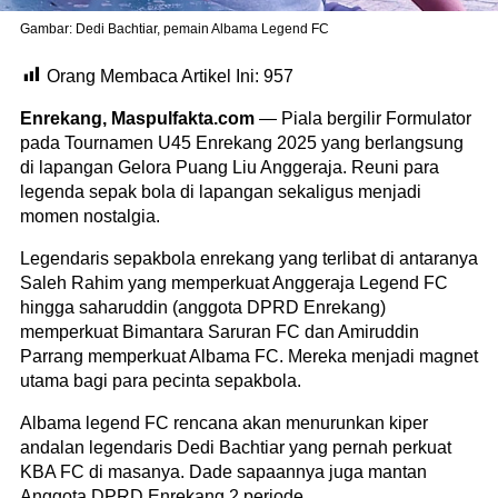
Gambar: Dedi Bachtiar, pemain Albama Legend FC
Orang Membaca Artikel Ini:
957
Enrekang, Maspulfakta.com
— Piala bergilir Formulator
pada Tournamen U45 Enrekang 2025 yang berlangsung
di lapangan Gelora Puang Liu Anggeraja. Reuni para
legenda sepak bola di lapangan sekaligus menjadi
momen nostalgia.
Legendaris sepakbola enrekang yang terlibat di antaranya
Saleh Rahim yang memperkuat Anggeraja Legend FC
hingga saharuddin (anggota DPRD Enrekang)
memperkuat Bimantara Saruran FC dan Amiruddin
Parrang memperkuat Albama FC. Mereka menjadi magnet
utama bagi para pecinta sepakbola.
Albama legend FC rencana akan menurunkan kiper
andalan legendaris Dedi Bachtiar yang pernah perkuat
KBA FC di masanya. Dade sapaannya juga mantan
Anggota DPRD Enrekang 2 periode.