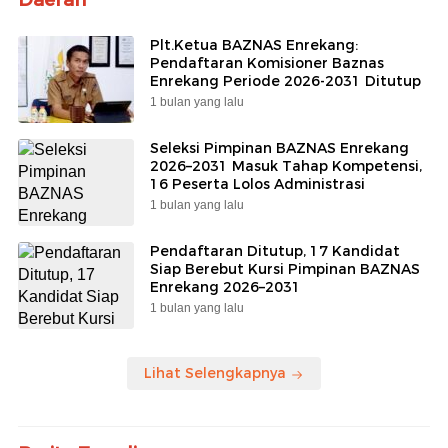
Daerah
Plt.Ketua BAZNAS Enrekang:
Pendaftaran Komisioner Baznas
Enrekang Periode 2026-2031 Ditutup
1 bulan yang lalu
Seleksi Pimpinan BAZNAS Enrekang
2026–2031 Masuk Tahap Kompetensi,
16 Peserta Lolos Administrasi
1 bulan yang lalu
Pendaftaran Ditutup, 17 Kandidat
Siap Berebut Kursi Pimpinan BAZNAS
Enrekang 2026–2031
1 bulan yang lalu
Lihat Selengkapnya