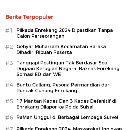
Berita Terpopuler
#1
Pilkada Enrekang 2024 Dipastikan Tanpa
Calon Perseorangan
#2
Gebyar Muharram Kecamatan Baraka
Dihadiri Ribuan Peserta
#3
Tanggapi Postingan Tak Berdasar Soal
Dugaan Kerugian Negara, Baznas Enrekang
Somasi ED dan WE
#4
Buntu Gallang, Pesona Permandian dari
Puncak Gunung Enrekang
#5
17 Mantan Kades Dan 3 Kades Defenitif di
Enrekang Dilapor ke Polda Sulsel
#6
RaMah Unggul di Berbagai Lembaga Survei
#7
Pilkada Enrekang 2024, Masyarakat Inginkan