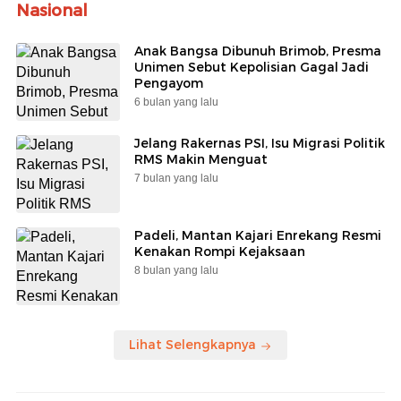
Nasional
Anak Bangsa Dibunuh Brimob, Presma
Unimen Sebut Kepolisian Gagal Jadi
Pengayom
6 bulan yang lalu
Jelang Rakernas PSI, Isu Migrasi Politik
RMS Makin Menguat
7 bulan yang lalu
Padeli, Mantan Kajari Enrekang Resmi
Kenakan Rompi Kejaksaan
8 bulan yang lalu
Lihat Selengkapnya