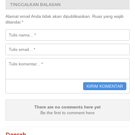
TINGGALKAN BALASAN
Alamat email Anda tidak akan dipublikasikan.
Ruas yang wajib
ditandai
*
There are no comments here yet
Be the first to comment here