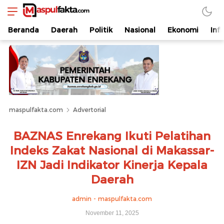
maspulfakta.com
Lokal Mendunia
Beranda
Daerah
Politik
Nasional
Ekonomi
Inf
maspulfakta.com
Advertorial
BAZNAS Enrekang Ikuti Pelatihan
Indeks Zakat Nasional di Makassar-
IZN Jadi Indikator Kinerja Kepala
Daerah
admin - maspulfakta.com
November 11, 2025