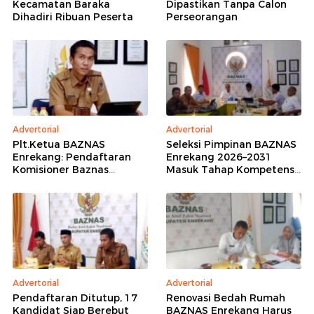
Kecamatan Baraka
Dipastikan Tanpa Calon
Dihadiri Ribuan Peserta
Perseorangan
Advertorial
Advertorial
Plt.Ketua BAZNAS
Seleksi Pimpinan BAZNAS
Enrekang: Pendaftaran
Enrekang 2026–2031
Komisioner Baznas
Masuk Tahap Kompetensi,
Enrekang Periode 2026-
16 Peserta Lolos
2031 Ditutup
Administrasi
Advertorial
Advertorial
Pendaftaran Ditutup, 17
Renovasi Bedah Rumah
Kandidat Siap Berebut
BAZNAS Enrekang Harus