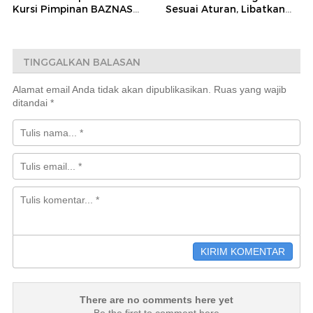
Kursi Pimpinan BAZNAS
Sesuai Aturan, Libatkan
Enrekang 2026–2031
Teknisi dan
Pendampingan Kejaksaan
TINGGALKAN BALASAN
Alamat email Anda tidak akan dipublikasikan.
Ruas yang wajib
ditandai
*
There are no comments here yet
Be the first to comment here