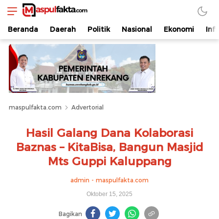
maspulfakta.com
Lokal Mendunia
Beranda
Daerah
Politik
Nasional
Ekonomi
Inf
maspulfakta.com
Advertorial
Hasil Galang Dana Kolaborasi
Baznas – KitaBisa, Bangun Masjid
Mts Guppi Kaluppang
admin - maspulfakta.com
Oktober 15, 2025
Bagikan