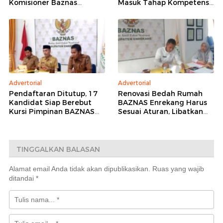
Komisioner Baznas
Masuk Tahap Kompetensi,
Enrekang Periode 2026-
16 Peserta Lolos
2031 Ditutup
Administrasi
Advertorial
Advertorial
Pendaftaran Ditutup, 17
Renovasi Bedah Rumah
Kandidat Siap Berebut
BAZNAS Enrekang Harus
Kursi Pimpinan BAZNAS
Sesuai Aturan, Libatkan
Enrekang 2026–2031
Teknisi dan
Pendampingan Kejaksaan
TINGGALKAN BALASAN
Alamat email Anda tidak akan dipublikasikan.
Ruas yang wajib
ditandai
*