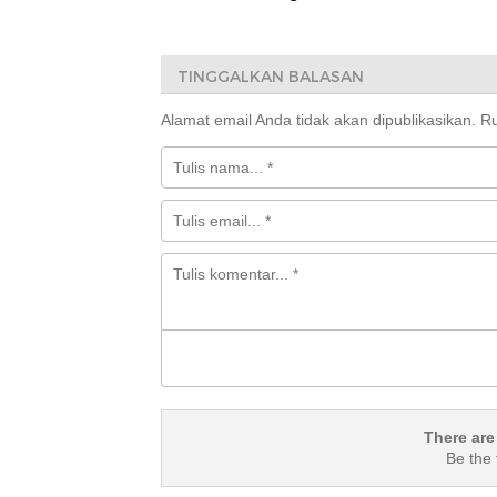
Kuasa Hukum Desak
BAZNAS Enreka
Kejagung dan Komisi
Makin Kokoh
III Eksaminasi
Pelapor-Penyidik
TINGGALKAN BALASAN
Alamat email Anda tidak akan dipublikasikan.
Ru
There are
Be the 