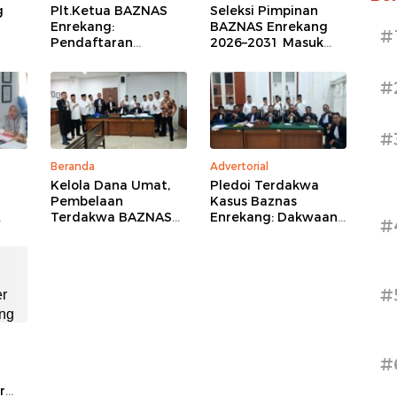
g
Plt.Ketua BAZNAS
Seleksi Pimpinan
Enrekang:
BAZNAS Enrekang
#
Pendaftaran
2026–2031 Masuk
Komisioner Baznas
Tahap Kompetensi,
Enrekang Periode
16 Peserta Lolos
#
2026-2031 Ditutup
Administrasi
#
Beranda
Advertorial
Kelola Dana Umat,
Pledoi Terdakwa
Pembelaan
Kasus Baznas
Terdakwa BAZNAS
Enrekang: Dakwaan
#
Enrekang Tegaskan
Jaksa Dinilai Keliru
 dan
Tak Ada Kerugian
Secara Hukum
Negara
#
#
r