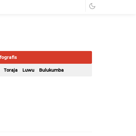
fografis
Toraja
Luwu
Bulukumba