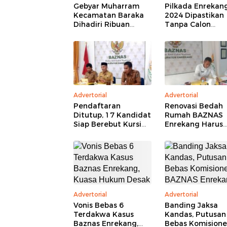
Gebyar Muharram
Pilkada Enrekan
Kecamatan Baraka
2024 Dipastikan
Dihadiri Ribuan
Tanpa Calon
Peserta
Perseorangan
Advertorial
Advertorial
Pendaftaran
Renovasi Bedah
Ditutup, 17 Kandidat
Rumah BAZNAS
Siap Berebut Kursi
Enrekang Harus
Pimpinan BAZNAS
Sesuai Aturan,
Enrekang 2026–2031
Libatkan Teknisi
Pendampingan
Kejaksaan
Advertorial
Advertorial
Vonis Bebas 6
Banding Jaksa
Terdakwa Kasus
Kandas, Putusan
Baznas Enrekang,
Bebas Komisione