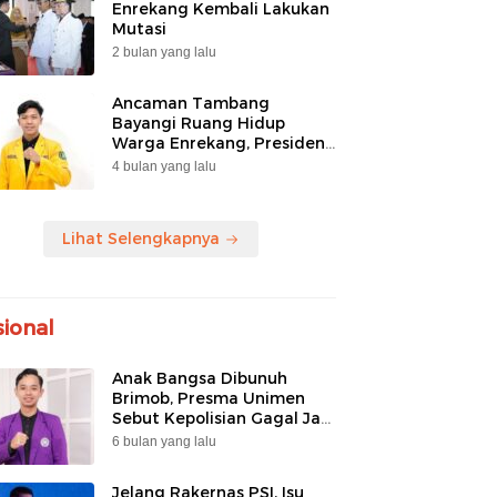
Enrekang Kembali Lakukan
Mutasi
2 bulan yang lalu
Ancaman Tambang
Bayangi Ruang Hidup
Warga Enrekang, Presiden
BEM FIP UNM Angkat
4 bulan yang lalu
Bicara
Lihat Selengkapnya
ional
Anak Bangsa Dibunuh
Brimob, Presma Unimen
Sebut Kepolisian Gagal Jadi
Pengayom
6 bulan yang lalu
Jelang Rakernas PSI, Isu