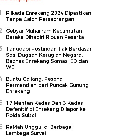
1
Pilkada Enrekang 2024 Dipastikan
Tanpa Calon Perseorangan
2
Gebyar Muharram Kecamatan
Baraka Dihadiri Ribuan Peserta
3
Tanggapi Postingan Tak Berdasar
Soal Dugaan Kerugian Negara,
Baznas Enrekang Somasi ED dan
WE
4
Buntu Gallang, Pesona
Permandian dari Puncak Gunung
Enrekang
5
17 Mantan Kades Dan 3 Kades
Defenitif di Enrekang Dilapor ke
Polda Sulsel
6
RaMah Unggul di Berbagai
Lembaga Survei