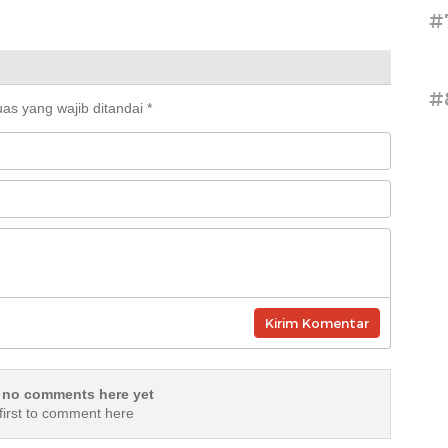
ng
#
#
as yang wajib ditandai
*
 no comments here yet
first to comment here