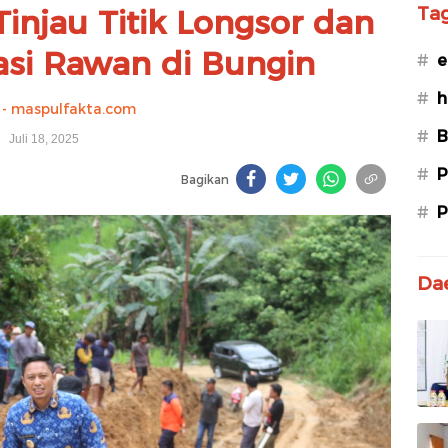
injau Titik Longsor dan
Ta
asi Rawan di Bungin
#
e
#
h
- maspulfakta.com
#
B
Juli 18, 2025
#
P
Bagikan
#
P
Da