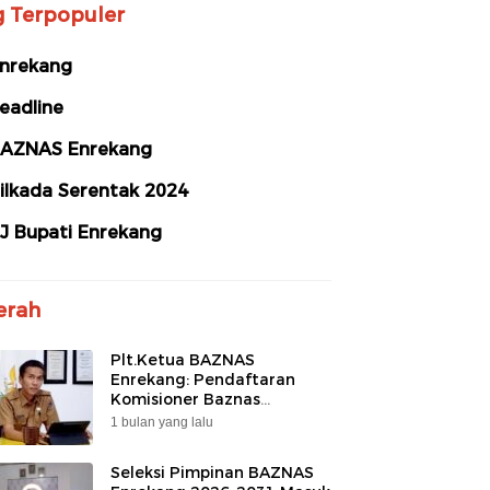
g Terpopuler
nrekang
eadline
AZNAS Enrekang
ilkada Serentak 2024
J Bupati Enrekang
erah
Plt.Ketua BAZNAS
Enrekang: Pendaftaran
Komisioner Baznas
Enrekang Periode 2026-
1 bulan yang lalu
2031 Ditutup
Seleksi Pimpinan BAZNAS