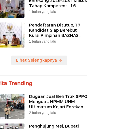
Enrekang 2026–2031 Masuk
Tahap Kompetensi, 16
Peserta Lolos Administrasi
1 bulan yang lalu
Pendaftaran Ditutup, 17
Kandidat Siap Berebut
Kursi Pimpinan BAZNAS
Enrekang 2026–2031
1 bulan yang lalu
Lihat Selengkapnya
ita Trending
Dugaan Jual Beli Titik SPPG
Menguat, HPMM UNM
Ultimatum Kejari Enrekang
Tak Tutup Mata
2 bulan yang lalu
Penghujung Mei, Bupati