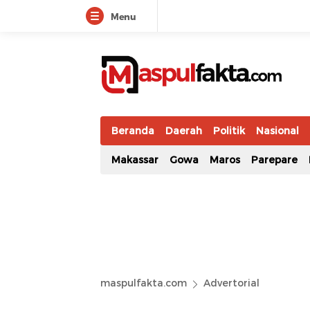
Menu
maspulfakta.com
Lokal Mendunia
Beranda
Daerah
Politik
Nasional
Makassar
Gowa
Maros
Parepare
maspulfakta.com
Advertorial