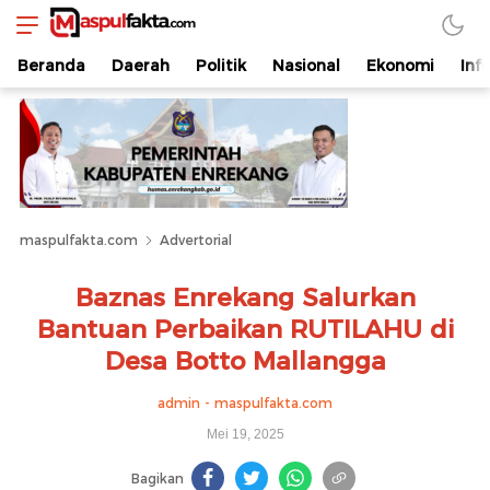
maspulfakta.com
Lokal Mendunia
Beranda
Daerah
Politik
Nasional
Ekonomi
Inf
maspulfakta.com
Advertorial
Baznas Enrekang Salurkan
Bantuan Perbaikan RUTILAHU di
Desa Botto Mallangga
admin - maspulfakta.com
Mei 19, 2025
Bagikan