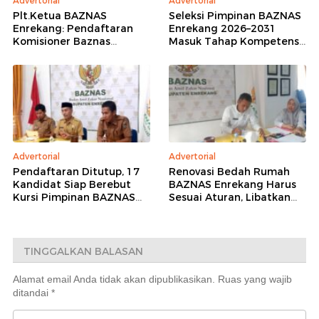
Advertorial
Advertorial
Plt.Ketua BAZNAS
Seleksi Pimpinan BAZNAS
Enrekang: Pendaftaran
Enrekang 2026–2031
Komisioner Baznas
Masuk Tahap Kompetensi,
Enrekang Periode 2026-
16 Peserta Lolos
2031 Ditutup
Administrasi
Advertorial
Advertorial
Pendaftaran Ditutup, 17
Renovasi Bedah Rumah
Kandidat Siap Berebut
BAZNAS Enrekang Harus
Kursi Pimpinan BAZNAS
Sesuai Aturan, Libatkan
Enrekang 2026–2031
Teknisi dan
Pendampingan Kejaksaan
TINGGALKAN BALASAN
Alamat email Anda tidak akan dipublikasikan.
Ruas yang wajib
ditandai
*