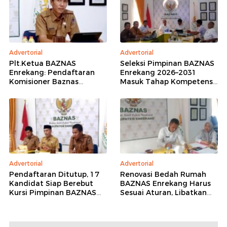
Advertorial
Advertorial
Plt.Ketua BAZNAS
Seleksi Pimpinan BAZNAS
Enrekang: Pendaftaran
Enrekang 2026–2031
Komisioner Baznas
Masuk Tahap Kompetensi,
Enrekang Periode 2026-
16 Peserta Lolos
2031 Ditutup
Administrasi
Advertorial
Advertorial
Pendaftaran Ditutup, 17
Renovasi Bedah Rumah
Kandidat Siap Berebut
BAZNAS Enrekang Harus
Kursi Pimpinan BAZNAS
Sesuai Aturan, Libatkan
Enrekang 2026–2031
Teknisi dan
Pendampingan Kejaksaan