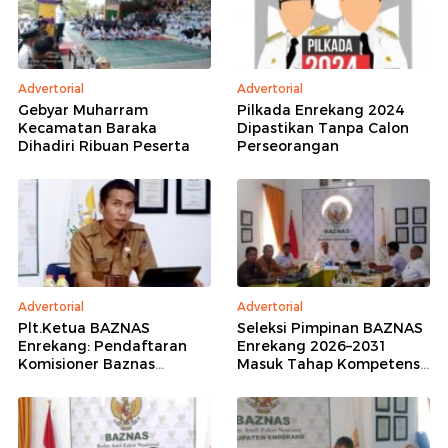
Advertorial
Advertorial
Gebyar Muharram
Pilkada Enrekang 2024
Kecamatan Baraka
Dipastikan Tanpa Calon
Dihadiri Ribuan Peserta
Perseorangan
Advertorial
Advertorial
Plt.Ketua BAZNAS
Seleksi Pimpinan BAZNAS
Enrekang: Pendaftaran
Enrekang 2026–2031
Komisioner Baznas
Masuk Tahap Kompetensi,
Enrekang Periode 2026-
16 Peserta Lolos
2031 Ditutup
Administrasi