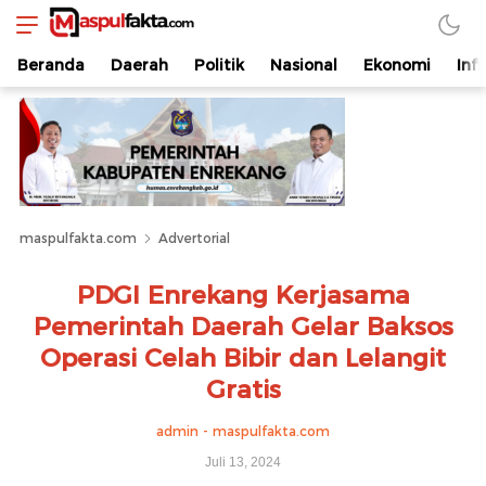
maspulfakta.com
Lokal Mendunia
Beranda
Daerah
Politik
Nasional
Ekonomi
Inf
maspulfakta.com
Advertorial
PDGI Enrekang Kerjasama
Pemerintah Daerah Gelar Baksos
Operasi Celah Bibir dan Lelangit
Gratis
admin - maspulfakta.com
Juli 13, 2024