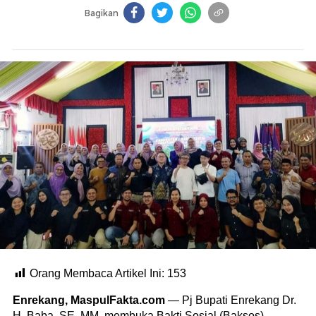
Bagikan
Orang Membaca Artikel Ini:
153
Enrekang, MaspulFakta.com
— Pj Bupati Enrekang Dr.
H. Baba, SE. MM, membuka Bakti Sosial (Baksos)