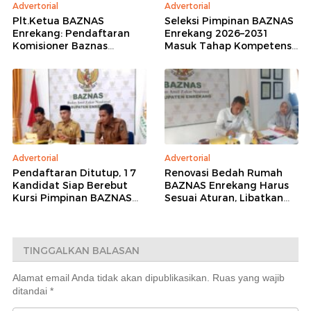
Advertorial
Advertorial
Plt.Ketua BAZNAS
Seleksi Pimpinan BAZNAS
Enrekang: Pendaftaran
Enrekang 2026–2031
Komisioner Baznas
Masuk Tahap Kompetensi,
Enrekang Periode 2026-
16 Peserta Lolos
2031 Ditutup
Administrasi
Advertorial
Advertorial
Pendaftaran Ditutup, 17
Renovasi Bedah Rumah
Kandidat Siap Berebut
BAZNAS Enrekang Harus
Kursi Pimpinan BAZNAS
Sesuai Aturan, Libatkan
Enrekang 2026–2031
Teknisi dan
Pendampingan Kejaksaan
TINGGALKAN BALASAN
Alamat email Anda tidak akan dipublikasikan.
Ruas yang wajib
ditandai
*