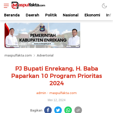
maspulfakta.com
Lokal Mendunia
Beranda
Daerah
Politik
Nasional
Ekonomi
Inf
maspulfakta.com
Advertorial
PJ Bupati Enrekang, H. Baba
Paparkan 10 Program Prioritas
2024
admin - maspulfakta.com
Mei 12, 2024
Bagikan