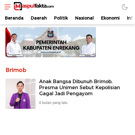
maspulfakta.com
Lokal Mendunia
Beranda
Daerah
Politik
Nasional
Ekonomi
Inf
Brimob
Anak Bangsa Dibunuh Brimob,
Presma Unimen Sebut Kepolisian
Gagal Jadi Pengayom
6 bulan yang lalu