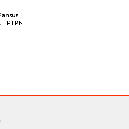
Pansus
t – PTPN
: