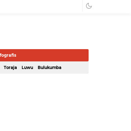
fografis
Toraja
Luwu
Bulukumba