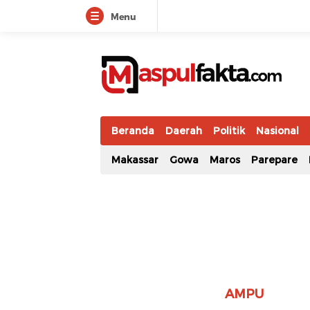
Menu
maspulfakta.com
Lokal Mendunia
Beranda
Daerah
Politik
Nasional
Makassar
Gowa
Maros
Parepare
AMPU