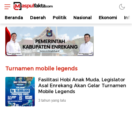
maspulfakta.com
Lokal Mendunia
Beranda
Daerah
Politik
Nasional
Ekonomi
Inf
Turnamen mobile legends
Fasilitasi Hobi Anak Muda, Legislator
Asal Enrekang Akan Gelar Turnamen
Mobile Legends
3 tahun yang lalu