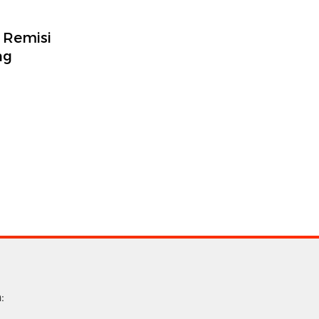
 Remisi
ng
: