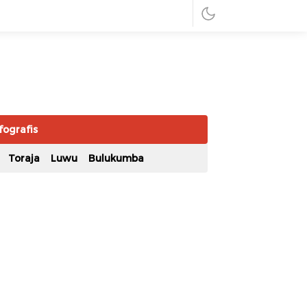
fografis
Toraja
Luwu
Bulukumba