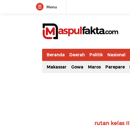
Menu
maspulfakta.com
Lokal Mendunia
Beranda
Daerah
Politik
Nasional
Makassar
Gowa
Maros
Parepare
rutan kelas 