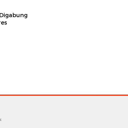
 Digabung
res
: