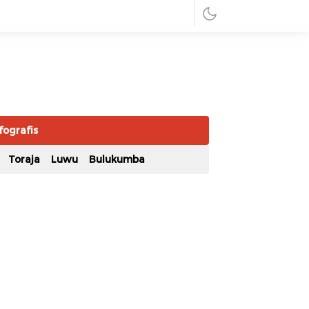
fografis
Toraja
Luwu
Bulukumba