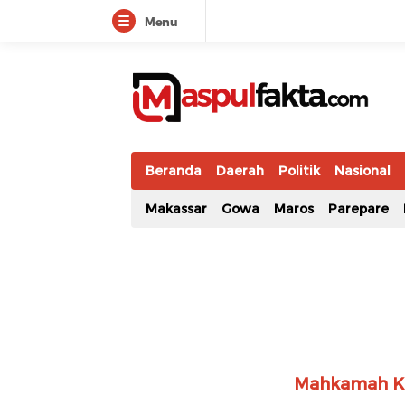
Menu
maspulfakta.com
Lokal Mendunia
Beranda
Daerah
Politik
Nasional
Makassar
Gowa
Maros
Parepare
Mahkamah Ko