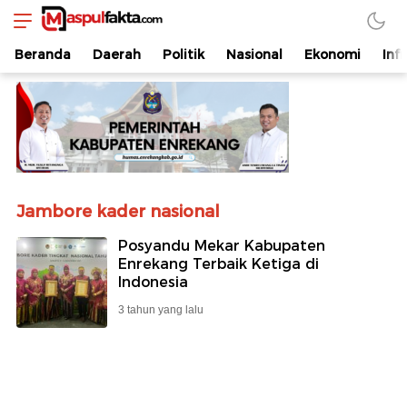
maspulfakta.com
Lokal Mendunia
Beranda
Daerah
Politik
Nasional
Ekonomi
Inf
Jambore kader nasional
Posyandu Mekar Kabupaten
Enrekang Terbaik Ketiga di
Indonesia
3 tahun yang lalu