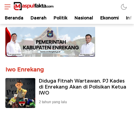
maspulfakta.com
Lokal Mendunia
Beranda
Daerah
Politik
Nasional
Ekonomi
Inf
Iwo Enrekang
Diduga Fitnah Wartawan, PJ Kades
di Enrekang Akan di Polisikan Ketua
IWO
2 tahun yang lalu