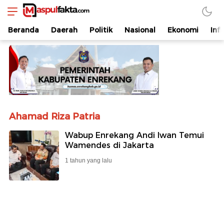
maspulfakta.com
Lokal Mendunia
Beranda
Daerah
Politik
Nasional
Ekonomi
Inf
Ahamad Riza Patria
Wabup Enrekang Andi Iwan Temui
Wamendes di Jakarta
1 tahun yang lalu