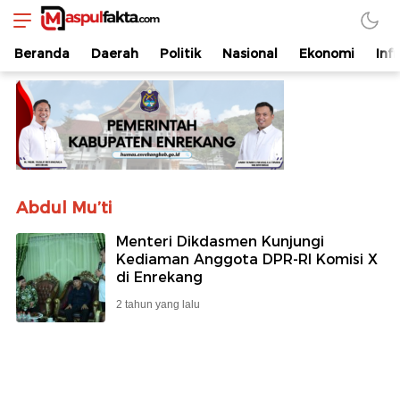
maspulfakta.com
Lokal Mendunia
Beranda
Daerah
Politik
Nasional
Ekonomi
Inf
Abdul Mu’ti
Menteri Dikdasmen Kunjungi
Kediaman Anggota DPR-RI Komisi X
di Enrekang
2 tahun yang lalu